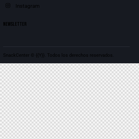
Instagram
NEWSLETTER
SnackCenter
© {{Y}}. Todos los derechos reservados.