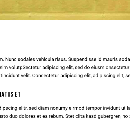
um. Nunc sodales vehicula risus. Suspendisse id mauris sodal
s enim volutpSectetur adipiscing elit, sed do eiusm onsectetu
 tincidunt velit. Consectetur adipiscing elit, adipiscing elit, s
NATUS ET
ipscing elitr, sed diam nonumy eirmod tempor invidunt ut l
usto duo dolores et ea rebum. Stet clita kasd gubergren, n