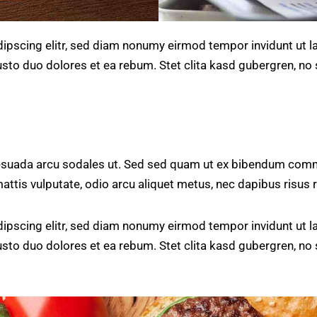
ipscing elitr, sed diam nonumy eirmod tempor invidunt ut l
usto duo dolores et ea rebum. Stet clita kasd gubergren, n
lesuada arcu sodales ut. Sed sed quam ut ex bibendum comm
mattis vulputate, odio arcu aliquet metus, nec dapibus risus r
ipscing elitr, sed diam nonumy eirmod tempor invidunt ut l
usto duo dolores et ea rebum. Stet clita kasd gubergren, n