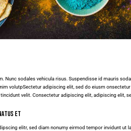
um. Nunc sodales vehicula risus. Suspendisse id mauris sodal
s enim volutpSectetur adipiscing elit, sed do eiusm onsectetu
 tincidunt velit. Consectetur adipiscing elit, adipiscing elit, s
NATUS ET
ipscing elitr, sed diam nonumy eirmod tempor invidunt ut l