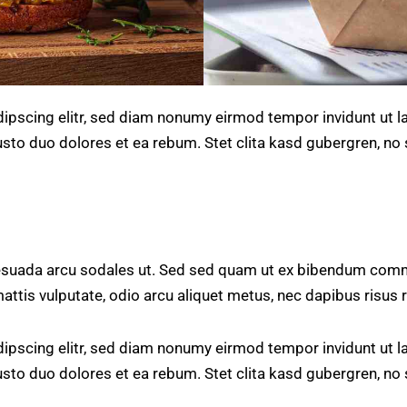
ipscing elitr, sed diam nonumy eirmod tempor invidunt ut l
usto duo dolores et ea rebum. Stet clita kasd gubergren, n
lesuada arcu sodales ut. Sed sed quam ut ex bibendum comm
mattis vulputate, odio arcu aliquet metus, nec dapibus risus r
ipscing elitr, sed diam nonumy eirmod tempor invidunt ut l
usto duo dolores et ea rebum. Stet clita kasd gubergren, n