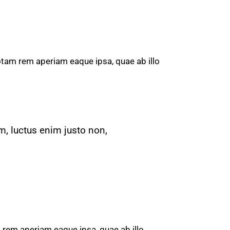
otam rem aperiam eaque ipsa, quae ab illo
m, luctus enim justo non,
 rem aperiam eaque ipsa, quae ab illo