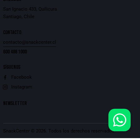
San Ignacio 433, Quilicura
Santiago, Chile
CONTACTO
contacto@snackcenter.cl
600 488 1000
SÍGUENOS
Facebook
Instagram
NEWSLETTER
SnackCenter
© 2026. Todos los derechos reservados.