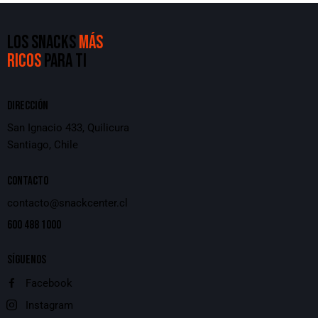
LOS SNACKS
MÁS
RICOS
PARA TI
DIRECCIÓN
San Ignacio 433, Quilicura
Santiago, Chile
CONTACTO
contacto@snackcenter.cl
600 488 1000
SÍGUENOS
Facebook
Instagram