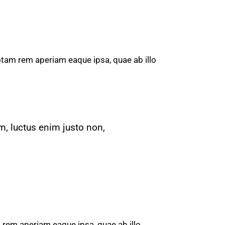
otam rem aperiam eaque ipsa, quae ab illo
m, luctus enim justo non,
 rem aperiam eaque ipsa, quae ab illo